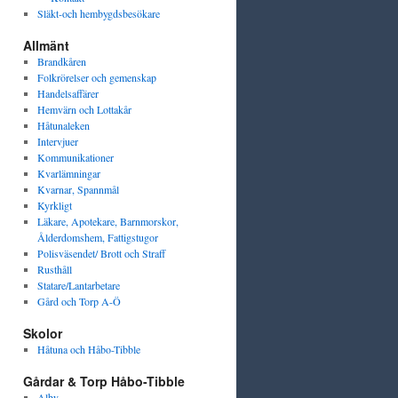
Släkt-och hembygdsbesökare
Allmänt
Brandkåren
Folkrörelser och gemenskap
Handelsaffärer
Hemvärn och Lottakår
Håtunaleken
Intervjuer
Kommunikationer
Kvarlämningar
Kvarnar, Spannmål
Kyrkligt
Läkare, Apotekare, Barnmorskor,
Ålderdomshem, Fattigstugor
Polisväsendet/ Brott och Straff
Rusthåll
Statare/Lantarbetare
Gård och Torp A-Ö
Skolor
Håtuna och Håbo-Tibble
Gårdar & Torp Håbo-Tibble
Alby