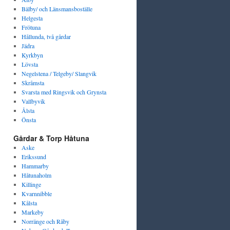
Bälby/ och Länsmansboställe
Helgesta
Frötuna
Hållunda, två gårdar
Jädra
Kyrkbyn
Lövsta
Negelstena / Telgeby/ Slangvik
Skråmsta
Svarsta med Ringsvik och Grynsta
Vallbyvik
Ålsta
Önsta
Gårdar & Torp Håtuna
Aske
Erikssund
Hammarby
Håtunaholm
Killinge
Kvarnnibble
Kålsta
Markeby
Norränge och Råby