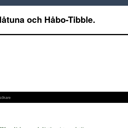
 Håtuna och Håbo-Tibble.
sökare