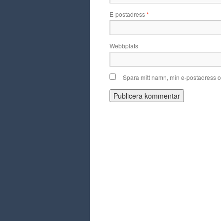
E-postadress
*
Webbplats
Spara mitt namn, min e-postadress o