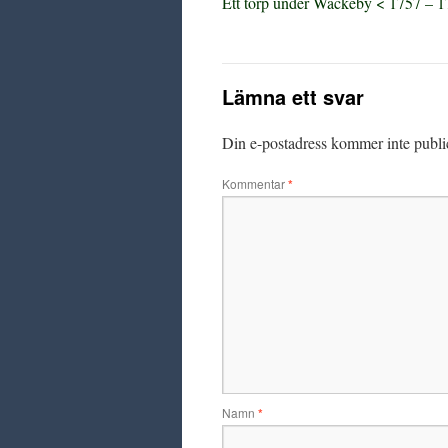
Ett torp under Wäckeby < 1757 – 17
Lämna ett svar
Din e-postadress kommer inte publi
Kommentar
*
Namn
*