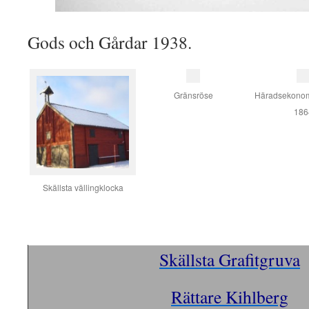
Gods och Gårdar 1938.
Gränsröse
Häradsekonom
186
Skällsta vällingklocka
Skällsta Grafitgruva
Rättare Kihlberg