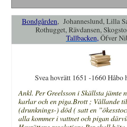
Bondgården
, Johanneslund, Lilla S
Rothugget, Rävdansen, Skogst
Tallbacken
,
Öfver Ni
Svea hovrätt 1651 -1660 Håbo 
Ankl. Per Greelsson i Skällsta jämte 
karlar och en piga.Brott ; Vållande ti
(drunknings-) död ( satt en ”ökesstoc
alla kommer i vattnet och pigan därv
Hovrättens resolution; Per skall böta 