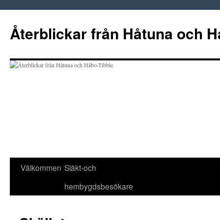
Hoppa
till
Återblickar från Håtuna och H
innehåll
Välkommen
Släkt-och
hembygdsbesökare