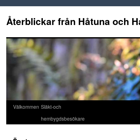
Hoppa
till
Återblickar från Håtuna och H
innehåll
Välkommen
Släkt-och
hembygdsbesökare