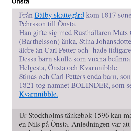
Önsta
Från
Bälby skattegård
kom 1817 sonen
Pehrsson till Önsta.
Han gifte sig med Rusthållaren Mats 
(Barthelsson) änka, Stina Johansdot
äldre än Carl Petter och hade tidigare
Dessa barn skulle som vuxna befinna 
Helgesta, Önsta och Kvarnnibble
Stinas och Carl Petters enda barn, so
1821 tog namnet BOLINDER, som sena
Kvarnnibble.
Ur Stockholms tänkebok 1596 kan man 
en Nils på Önsta. Anledningen var att