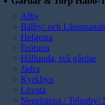
Gårdar & Torp Håbo-T
Alby
Bälby/ och Länsmansbo
Helgesta
Frötuna
Hållunda, två gårdar
Jädra
Kyrkbyn
Lövsta
Negelstena / Telgeby/