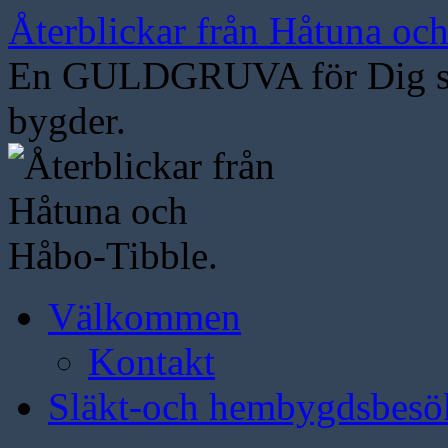
Hoppa
Återblickar från Håtuna oc
till
innehåll
En GULDGRUVA för Dig som
bygder.
Välkommen
Kontakt
Släkt-och hembygdsbesö