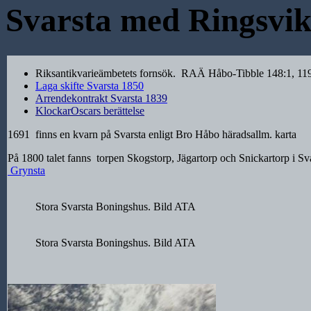
Svarsta med Ringsvik
Riksantikvarieämbetets fornsök. RAÄ Håbo-Tibble 148:1, 119
Laga skifte Svarsta 1850
Arrendekontrakt Svarsta 1839
KlockarOscars berättelse
1691 finns en kvarn på Svarsta enligt Bro Håbo häradsallm. karta
På 1800 talet fanns torpen Skogstorp, Jägartorp och Snickartorp i Sv
Grynsta
Stora Svarsta Boningshus. Bild ATA
Stora Svarsta Boningshus. Bild ATA