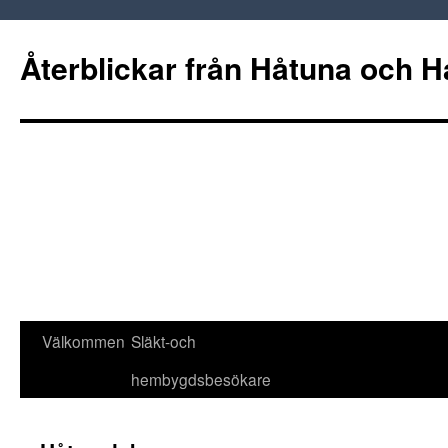
Hoppa
till
Återblickar från Håtuna och H
innehåll
Välkommen
Släkt-och
hembygdsbesökare