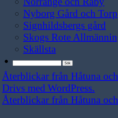
Norränge och Råby
Nyborg Gård och Torp
Signhildsbergs gård
Skogs Rote Allmännin
Skällsta
Sök
efter:
Återblickar från Håtuna oc
Drivs med WordPress.
Återblickar från Håtuna oc