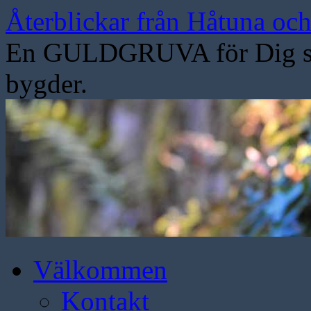
Hoppa
Återblickar från Håtuna oc
till
innehåll
En GULDGRUVA för Dig som
bygder.
Välkommen
Kontakt