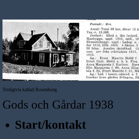
Troligtvis kallad Rosenborg
Gods och Gårdar 1938
Start/kontakt