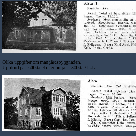
Olika uppgifter om mangårdsbyggnaden.
Uppförd på 1600-talet eller början 1800-tal/ IJ-L