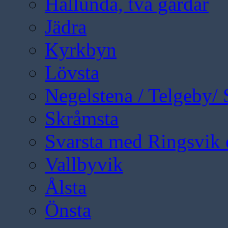
Hållunda, två gårdar
Jädra
Kyrkbyn
Lövsta
Negelstena / Telgeby/
Skråmsta
Svarsta med Ringsvik 
Vallbyvik
Ålsta
Önsta