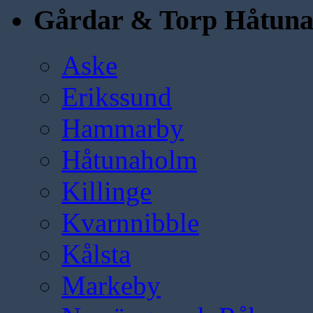
Gårdar & Torp Håtun
Aske
Erikssund
Hammarby
Håtunaholm
Killinge
Kvarnnibble
Kålsta
Markeby