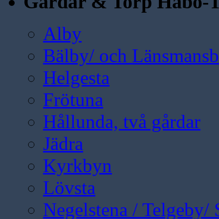
Gårdar & Torp Håbo-T
Alby
Bälby/ och Länsmansbo
Helgesta
Frötuna
Hållunda, två gårdar
Jädra
Kyrkbyn
Lövsta
Negelstena / Telgeby/