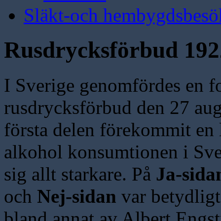
Släkt-och hembygdsbesö
Rusdrycksförbud 192
I Sverige genomfördes en 
rusdrycksförbud den 27 aug
första delen förekommit en 
alkohol konsumtionen i Sve
sig allt starkare. På
Ja-sida
och
Nej-sidan
var betydlig
bland annat av Albert Engs