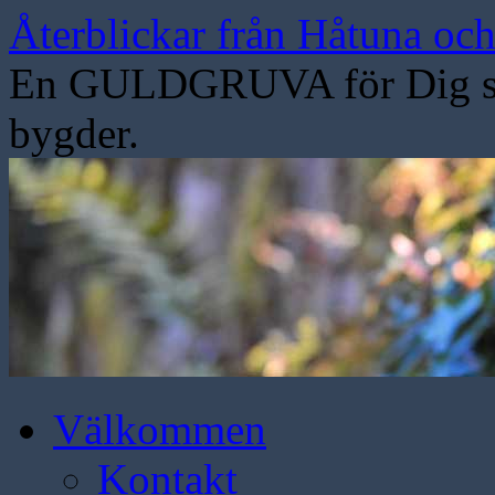
Hoppa
Återblickar från Håtuna oc
till
innehåll
En GULDGRUVA för Dig som
bygder.
Välkommen
Kontakt