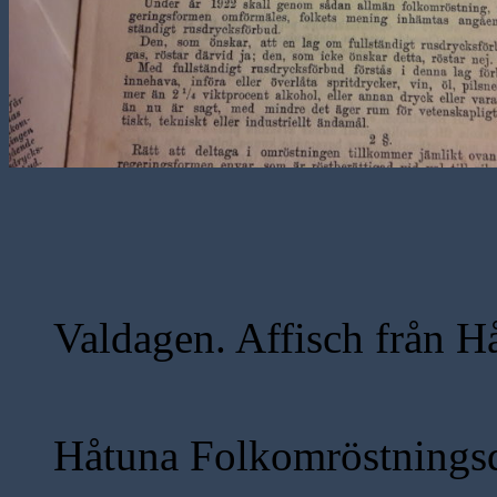
Valdagen. Affisch från H
Håtuna Folkomröstningsd