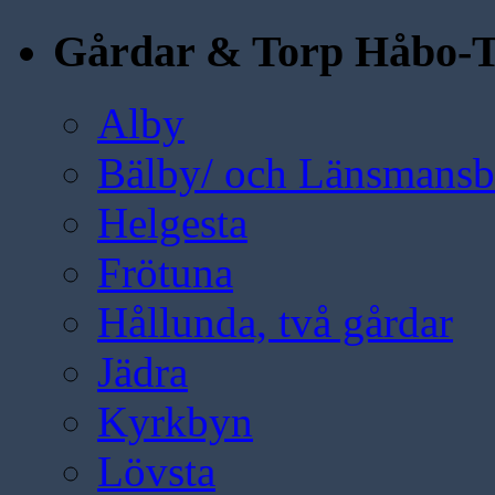
Gårdar & Torp Håbo-T
Alby
Bälby/ och Länsmansbo
Helgesta
Frötuna
Hållunda, två gårdar
Jädra
Kyrkbyn
Lövsta