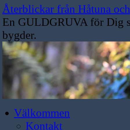
Hoppa
Återblickar från Håtuna oc
till
innehåll
En GULDGRUVA för Dig som
bygder.
Välkommen
Kontakt