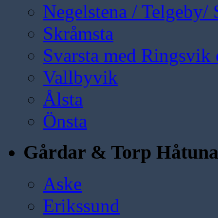
Negelstena / Telgeby/
Skråmsta
Svarsta med Ringsvik 
Vallbyvik
Ålsta
Önsta
Gårdar & Torp Håtun
Aske
Erikssund