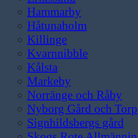
Hammarby
Håtunaholm
Killinge
Kvarnnibble
Kålsta
Markeby
Norränge och Råby
Nyborg Gård och Torp
Signhildsbergs gård
Skogs Rote Allmännin