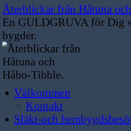
Hoppa
Återblickar från Håtuna oc
till
innehåll
En GULDGRUVA för Dig som
bygder.
Välkommen
Kontakt
Släkt-och hembygdsbesö