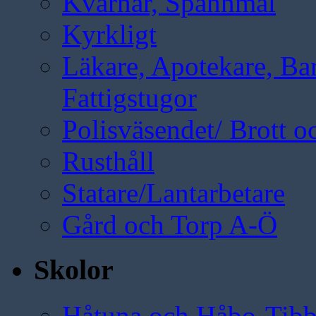
Kvarnar, Spannmål
Kyrkligt
Läkare, Apotekare, B
Fattigstugor
Polisväsendet/ Brott oc
Rusthåll
Statare/Lantarbetare
Gård och Torp A-Ö
Skolor
Håtuna och Håbo-Tibb