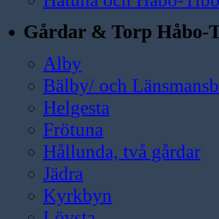
Gårdar & Torp Håbo-T
Alby
Bälby/ och Länsmansbo
Helgesta
Frötuna
Hållunda, två gårdar
Jädra
Kyrkbyn
Lövsta