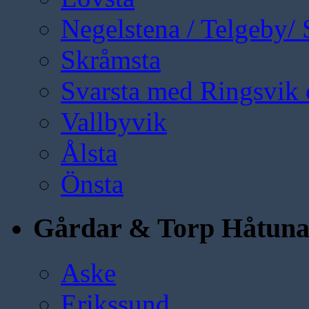
Negelstena / Telgeby/
Skråmsta
Svarsta med Ringsvik 
Vallbyvik
Ålsta
Önsta
Gårdar & Torp Håtun
Aske
Erikssund