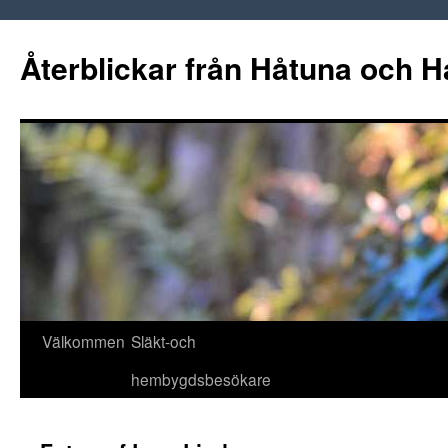
Hoppa
till
Återblickar från Håtuna och H
innehåll
Välkommen
Släkt-och
hembygdsbesökare