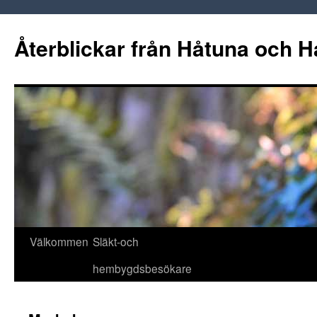
Hoppa
till
Återblickar från Håtuna och H
innehåll
Välkommen
Släkt-och
hembygdsbesökare