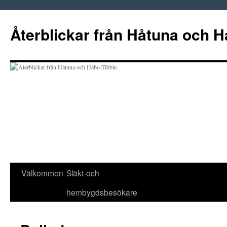
Hoppa
till
Återblickar från Håtuna och H
innehåll
Välkommen
Släkt-och
hembygdsbesökare