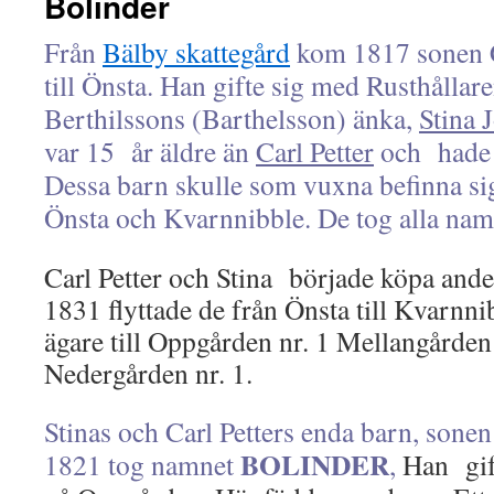
Bolinder
Från
Bälby skattegård
kom 1817 sonen C
till Önsta.
Han gifte sig med Rusthållar
Berthilssons (Barthelsson) änka,
Stina 
var 15 år äldre än
Carl Petter
och hade t
Dessa barn skulle som vuxna befinna sig
Önsta och Kvarnnibble. De tog alla nam
Carl Petter och Stina började köpa ande
1831 flyttade de från Önsta till Kvarnni
ägare till Oppgården nr. 1 Mellangården 
Nedergården nr. 1.
Stinas och Carl Petters enda barn, sone
BOLINDER
1821 tog namnet
,
Han gift