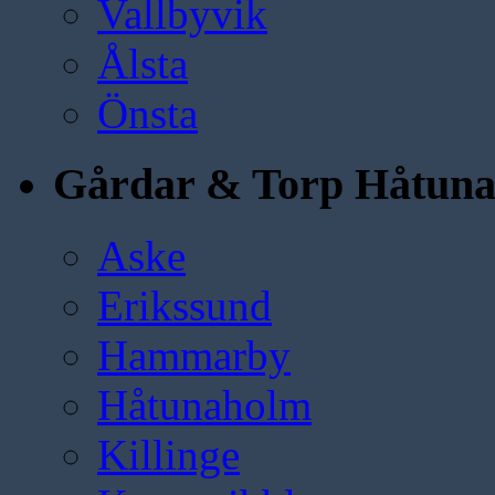
Vallbyvik
Ålsta
Önsta
Gårdar & Torp Håtun
Aske
Erikssund
Hammarby
Håtunaholm
Killinge