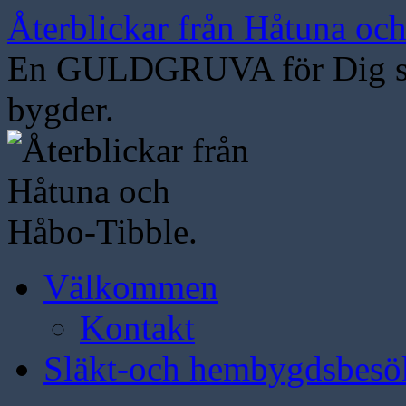
Hoppa
Återblickar från Håtuna oc
till
innehåll
En GULDGRUVA för Dig som
bygder.
Välkommen
Kontakt
Släkt-och hembygdsbesö