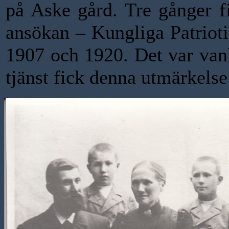
på Aske gård. Tre gånger f
ansökan – Kungliga Patrioti
1907 och 1920. Det var vanl
tjänst fick denna utmärkelse