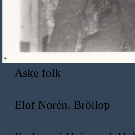
Aske folk
Elof Norén. Bröllop