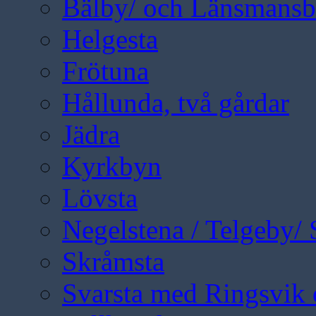
Bälby/ och Länsmansbo
Helgesta
Frötuna
Hållunda, två gårdar
Jädra
Kyrkbyn
Lövsta
Negelstena / Telgeby/
Skråmsta
Svarsta med Ringsvik 