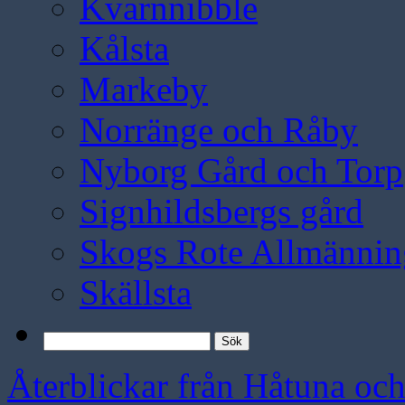
Kvarnnibble
Kålsta
Markeby
Norränge och Råby
Nyborg Gård och Torp
Signhildsbergs gård
Skogs Rote Allmännin
Skällsta
Sök
efter:
Återblickar från Håtuna oc